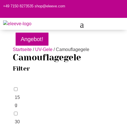
+49 7150 8273535
shop@eleeve.com
Kundenkonto
0 Produkte
Angebot!
Angebot!
Angebot!
Angebot!
Angebot!
Angebot!
Angebot!
Angebot!
Startseite
/
UV-Gele
/ Camouflagegele
Camouflagegele
Filter
15
g
30