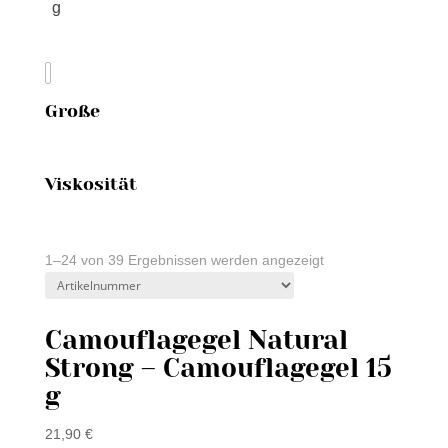
g
Große
Viskosität
1–24 von 39 Ergebnissen werden angezeigt
Camouflagegel Natural
Strong – Camouflagegel 15
g
21,90
€