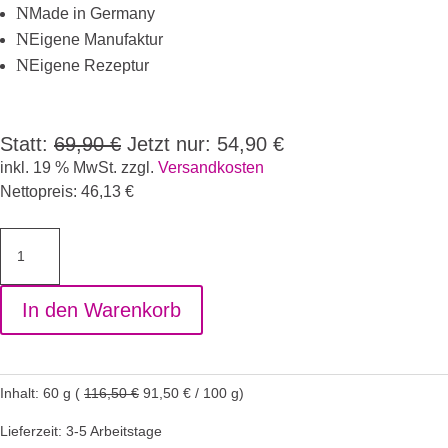
N
Made in Germany
N
Eigene Manufaktur
N
Eigene Rezeptur
Statt:
69,90
€
Jetzt nur:
54,90
€
inkl. 19 % MwSt.
zzgl.
Versandkosten
Nettopreis:
46,13
€
Camouflagegel
Cover
One
In den Warenkorb
-
Camouflagegel
Duo-
Pack
Inhalt: 60
g
(
116,50
€
91,50
€
/
100
g
)
2
x
Lieferzeit: 3-5 Arbeitstage