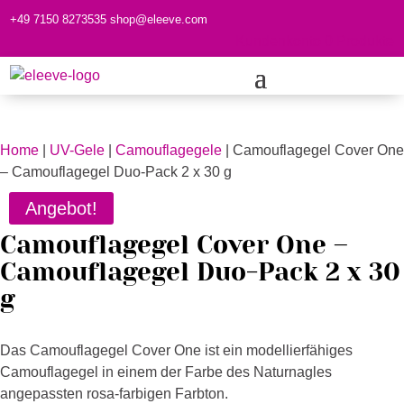
+49 7150 8273535
shop@eleeve.com
Kundenkonto
0 Produkte
Home
|
UV-Gele
|
Camouflagegele
| Camouflagegel Cover One
– Camouflagegel Duo-Pack 2 x 30 g
Angebot!
Camouflagegel Cover One –
Camouflagegel Duo-Pack 2 x 30
g
Das Camouflagegel Cover One ist ein modellierfähiges
Camouflagegel in einem der Farbe des Naturnagles
angepassten rosa-farbigen Farbton.