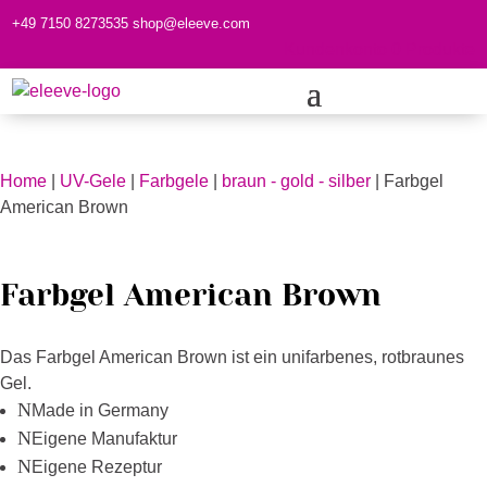
+49 7150 8273535
shop@eleeve.com
Kundenkonto
0 Produkte
Home
|
UV-Gele
|
Farbgele
|
braun - gold - silber
| Farbgel
American Brown
Farbgel American Brown
Das Farbgel American Brown ist ein unifarbenes, rotbraunes
Gel.
N
Made in Germany
N
Eigene Manufaktur
N
Eigene Rezeptur