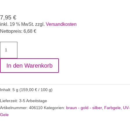
7,95
€
inkl. 19 % MwSt.
zzgl.
Versandkosten
Nettopreis:
6,68
€
Farbgel
American
Brown
In den Warenkorb
Menge
Inhalt: 5
g
(
159,00
€
/
100
g
)
Lieferzeit: 3-5 Arbeitstage
Artikelnummer:
406110
Kategorien:
braun - gold - silber
,
Farbgele
,
UV-
Gele