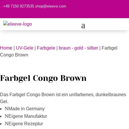
+49 7150 8273535
shop@eleeve.com
Kundenkonto
0 Produkte
Home
|
UV-Gele
|
Farbgele
|
braun - gold - silber
| Farbgel
Congo Brown
Farbgel Congo Brown
Das Farbgel Congo Brown ist ein unifarbenes, dunkelbraunes
Gel.
N
Made in Germany
N
Eigene Manufaktur
N
Eigene Rezeptur