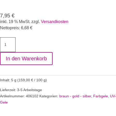
7,95
€
inkl. 19 % MwSt.
zzgl.
Versandkosten
Nettopreis:
6,68
€
Farbgel
Congo
Brown
In den Warenkorb
Menge
Inhalt: 5
g
(
159,00
€
/
100
g
)
Lieferzeit: 3-5 Arbeitstage
Artikelnummer:
406102
Kategorien:
braun - gold - silber
,
Farbgele
,
UV-
Gele