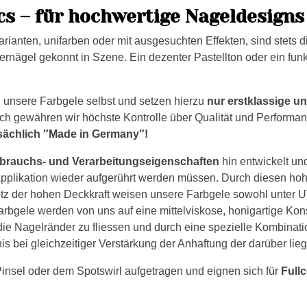
s – für hochwertige Nageldesigns 
ianten, unifarben oder mit ausgesuchten Effekten, sind stets di
rnägel gekonnt in Szene. Ein dezenter Pastellton oder ein funke
 unsere Farbgele selbst und setzen hierzu
nur erstklassige 
uch gewähren wir höchste Kontrolle über Qualität und Performan
sächlich ″Made in Germany″!
brauchs- und Verarbeitungseigenschaften
hin entwickelt und
Applikation wieder aufgerührt werden müssen. Durch diesen hoh
otz der hohen Deckkraft weisen unsere Farbgele sowohl unter 
arbgele werden von uns auf eine mittelviskose, honigartige Kon
e Nagelränder zu fliessen und durch eine spezielle Kombinati
is bei gleichzeitiger Verstärkung der Anhaftung der darüber lie
nsel oder dem Spotswirl aufgetragen und eignen sich für
Fullc