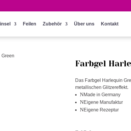
insel
Feilen
Zubehör
Über uns
Kontakt
n Green
Farbgel Harl
Das Farbgel Harlequin Gre
metallischen Glitzereffekt.
N
Made in Germany
N
Eigene Manufaktur
N
Eigene Rezeptur