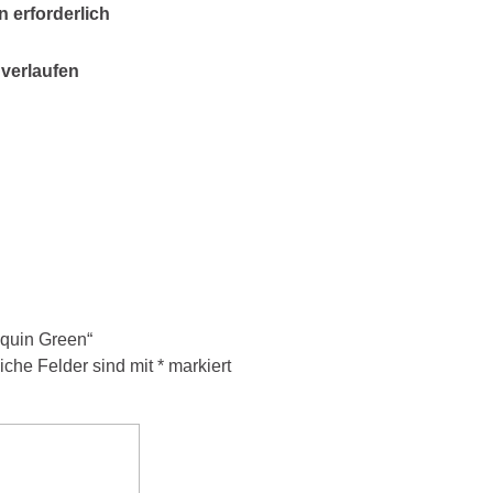
 erforderlich
verlaufen
equin Green“
liche Felder sind mit
*
markiert