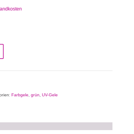
andkosten
orien:
Farbgele
,
grün
,
UV-Gele