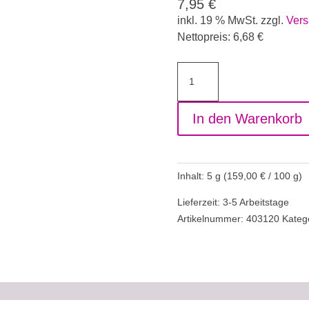
7,95
€
inkl. 19 % MwSt.
zzgl.
Vers
Nettopreis:
6,68
€
Farbgel
Harlequin
Green
In den Warenkorb
Menge
Inhalt: 5
g
(
159,00
€
/
100
g
)
Lieferzeit: 3-5 Arbeitstage
Artikelnummer:
403120
Kateg