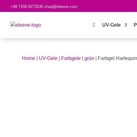
+49 7150 8273535
shop@eleeve.com

UV-Gele
P
Home
|
UV-Gele
|
Farbgele
|
grün
| Farbgel Harlequi