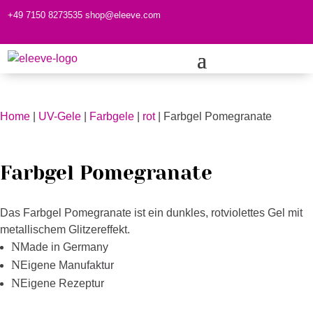
+49 7150 8273535
shop@eleeve.com
Kundenkonto
0 Produkte
Home
|
UV-Gele
|
Farbgele
|
rot
| Farbgel Pomegranate
Farbgel Pomegranate
Das Farbgel Pomegranate ist ein dunkles, rotviolettes Gel mit
metallischem Glitzereffekt.
N
Made in Germany
N
Eigene Manufaktur
N
Eigene Rezeptur