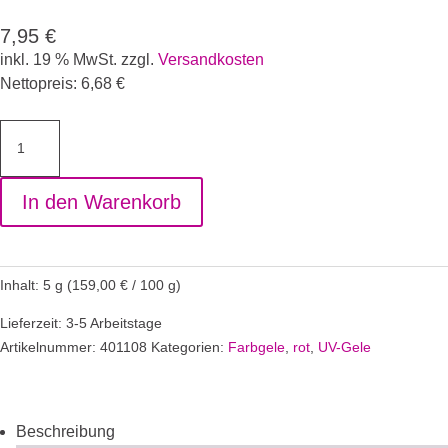
7,95
€
inkl. 19 % MwSt.
zzgl.
Versandkosten
Nettopreis:
6,68
€
Farbgel
Pomegranate
Menge
In den Warenkorb
Inhalt: 5
g
(
159,00
€
/
100
g
)
Lieferzeit: 3-5 Arbeitstage
Artikelnummer:
401108
Kategorien:
Farbgele
,
rot
,
UV-Gele
Beschreibung