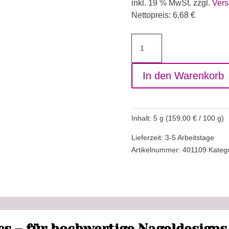
inkl. 19 % MwSt.
zzgl.
Vers
Nettopreis:
6,68
€
Farbgel
Poppy
Pink
In den Warenkorb
Menge
Inhalt: 5
g
(
159,00
€
/
100
g
)
Lieferzeit: 3-5 Arbeitstage
Artikelnummer:
401109
Kateg
s – für hochwertige Nageldesigns 