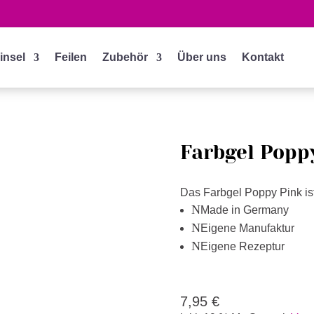
insel
Feilen
Zubehör
Über uns
Kontakt
Farbgel Popp
Das Farbgel Poppy Pink ist
N
Made in Germany
N
Eigene Manufaktur
N
Eigene Rezeptur
7,95
€