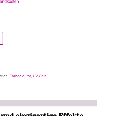
andkosten
orien:
Farbgele
,
rot
,
UV-Gele
und einzigartige Effekte.