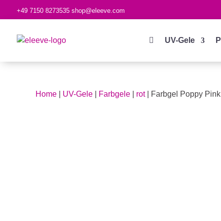
+49 7150 8273535
shop@eleeve.com

UV-Gele
P
Home
|
UV-Gele
|
Farbgele
|
rot
| Farbgel Poppy Pink