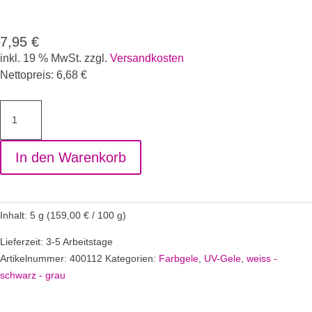
7,95
€
inkl. 19 % MwSt.
zzgl.
Versandkosten
Nettopreis:
6,68
€
Farbgel
Umbra
Grey
In den Warenkorb
Menge
Inhalt: 5
g
(
159,00
€
/
100
g
)
Lieferzeit: 3-5 Arbeitstage
Artikelnummer:
400112
Kategorien:
Farbgele
,
UV-Gele
,
weiss -
schwarz - grau