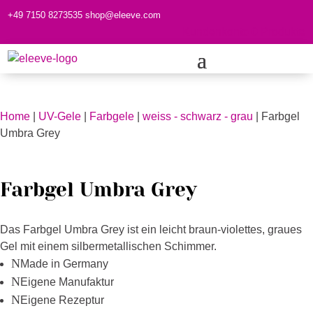
+49 7150 8273535
shop@eleeve.com
Kundenkonto
0 Produkte
Home
|
UV-Gele
|
Farbgele
|
weiss - schwarz - grau
| Farbgel
Umbra Grey
Farbgel Umbra Grey
Das Farbgel Umbra Grey ist ein leicht braun-violettes, graues
Gel mit einem silbermetallischen Schimmer.
N
Made in Germany
N
Eigene Manufaktur
N
Eigene Rezeptur