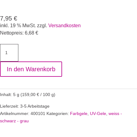
7,95
€
inkl. 19 % MwSt.
zzgl.
Versandkosten
Nettopreis:
6,68
€
Farbgel
Velvet
White
In den Warenkorb
Menge
Inhalt: 5
g
(
159,00
€
/
100
g
)
Lieferzeit: 3-5 Arbeitstage
Artikelnummer:
400101
Kategorien:
Farbgele
,
UV-Gele
,
weiss -
schwarz - grau