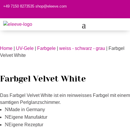
+49 7150 8273535
shop@eleeve.com
Kundenkonto
0 Produkte
Home
|
UV-Gele
|
Farbgele
|
weiss - schwarz - grau
| Farbgel
Velvet White
Farbgel Velvet White
Das Farbgel Velvet White ist ein reinweisses Farbgel mit einem
samtigen Perlglanzschimmer.
N
Made in Germany
N
Eigene Manufaktur
N
Eigene Rezeptur