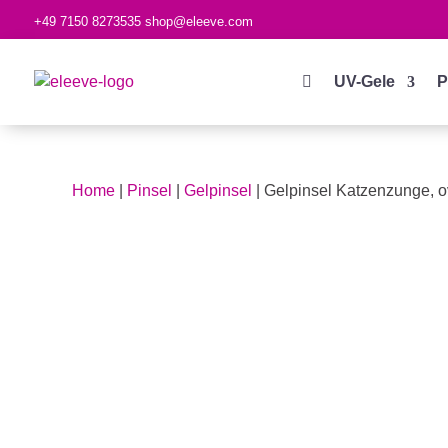
+49 7150 8273535
shop@eleeve.com

UV-Gele
P
Home
|
Pinsel
|
Gelpinsel
| Gelpinsel Katzenzunge, o