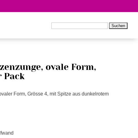
Kundenkonto
0 Produkte
Suchen
nach:
tzenzunge, ovale Form,
r Pack
ovaler Form, Grösse 4, mit Spitze aus dunkelrotem
ufwand