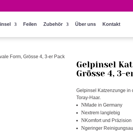
insel
Feilen
Zubehör
Über uns
Kontakt
vale Form, Grösse 4, 3-er Pack
Gelpinsel Ka
Grösse 4, 3-e
Gelpinsel Katzenzunge in 
Toray-Haar.
N
Made in Germany
N
extrem langlebig
N
Komfort und Präzision
N
geringer Reinigungsa