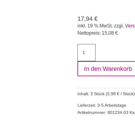
17,94
€
inkl. 19 % MwSt.
zzgl.
Vers
Nettopreis:
15,08
€
Gelpinsel
Katzenzunge,
ovale
In den Warenkorb
Form,
Grösse
4,
3-
Inhalt: 3
Stück
(
5,98
€
/
Stück
)
er
Pack
Lieferzeit: 3-5 Arbeitstage
Menge
Artikelnummer:
801234-03
Ka