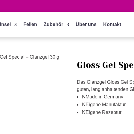
insel
Feilen
Zubehör
Über uns
Kontakt
 Gel Special – Glanzgel 30 g
Gloss Gel Spe
Das Glanzgel Gloss Gel Spe
guten, lang anhaltenden G
N
Made in Germany
N
Eigene Manufaktur
N
Eigene Rezeptur