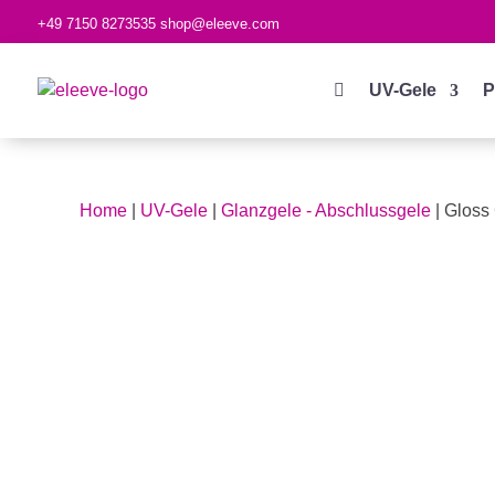
+49 7150 8273535
shop@eleeve.com

UV-Gele
P
Home
|
UV-Gele
|
Glanzgele - Abschlussgele
| Gloss