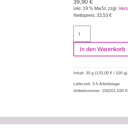
39,90
€
inkl. 19 % MwSt.
zzgl.
Vers
Nettopreis:
33,53
€
Gloss
Gel
Special
In den Warenkorb
-
Glanzgel
30
g
Inhalt: 30
g
(
133,00
€
/
100
g
)
Menge
Lieferzeit: 3-5 Arbeitstage
Artikelnummer:
150201-030
K