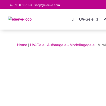
+49 7150 8273535
shop@eleeve.com

UV-Gele
P
Home
|
UV-Gele
|
Aufbaugele - Modellagegele
| Mira