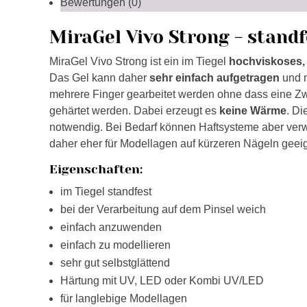
Bewertungen (0)
MiraGel Vivo Strong - standf
MiraGel Vivo Strong ist ein im Tiegel
hochviskoses,
Das Gel kann daher
sehr einfach
aufgetragen
und m
mehrere Finger gearbeitet werden ohne dass eine Zw
gehärtet werden. Dabei erzeugt es
keine
Wärme
. Di
notwendig. Bei Bedarf können Haftsysteme aber verw
daher eher für
Modellagen auf kürzeren Nägeln geeig
Eigenschaften:
im Tiegel standfest
bei der Verarbeitung auf dem Pinsel weich
einfach anzuwenden
einfach zu modellieren
sehr gut selbstglättend
Härtung mit UV, LED oder Kombi UV/LED
für langlebige Modellagen