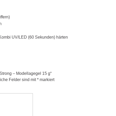
ffern)
n
 Kombi UV/LED (60 Sekunden) härten
 Strong – Modellagegel 15 g“
liche Felder sind mit
*
markiert