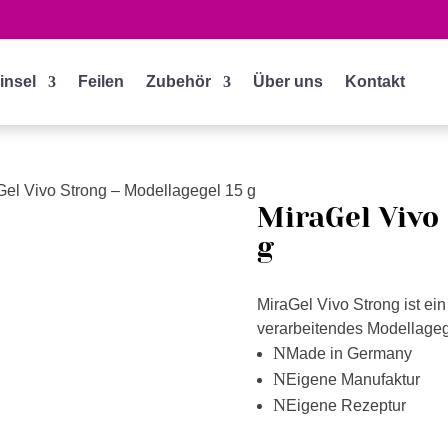
insel
Feilen
Zubehör
Über uns
Kontakt
Gel Vivo Strong – Modellagegel 15 g
MiraGel Vivo
g
MiraGel Vivo Strong ist ein
verarbeitendes Modellagege
N
Made in Germany
N
Eigene Manufaktur
N
Eigene Rezeptur