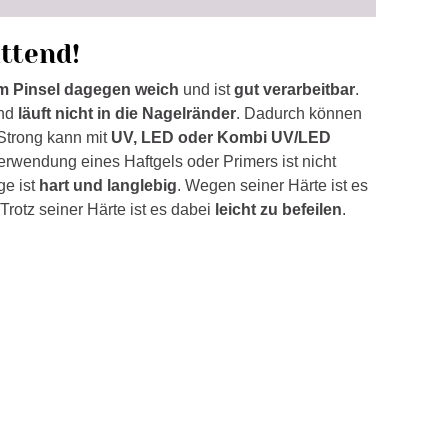
ättend!
m Pinsel dagegen weich
und ist
gut verarbeitbar
.
und
läuft nicht in die Nagelränder
. Dadurch können
Strong kann mit
UV, LED oder Kombi UV/LED
Verwendung eines Haftgels oder Primers ist nicht
ge ist
hart und langlebig
. Wegen seiner Härte ist es
Trotz seiner Härte ist es dabei
leicht zu befeilen
.