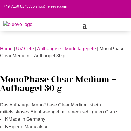
+49 7150 8273535
shop@eleeve.com
Kundenkonto
0 Produkte
Home
|
UV-Gele
|
Aufbaugele - Modellagegele
| MonoPhase
Clear Medium – Aufbaugel 30 g
MonoPhase Clear Medium –
Aufbaugel 30 g
Das Aufbaugel MonoPhase Clear Medium ist ein
mittelviskoses Einphasengel mit einem sehr guten Glanz.
N
Made in Germany
N
Eigene Manufaktur