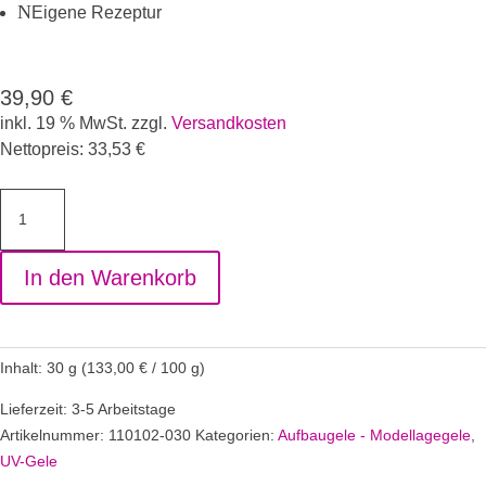
N
Eigene Rezeptur
39,90
€
inkl. 19 % MwSt.
zzgl.
Versandkosten
Nettopreis:
33,53
€
MonoPhase
Clear
Medium
In den Warenkorb
-
Aufbaugel
30
g
Inhalt: 30
g
(
133,00
€
/
100
g
)
Menge
Lieferzeit: 3-5 Arbeitstage
Artikelnummer:
110102-030
Kategorien:
Aufbaugele - Modellagegele
,
UV-Gele